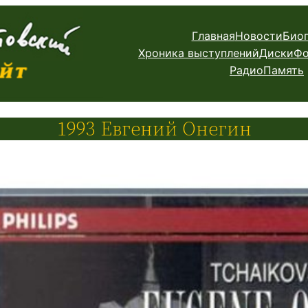
Главная
Новости
Био
Хроника выступлений
Диски
Фо
Радио
Память
1993 Евгений Онегин