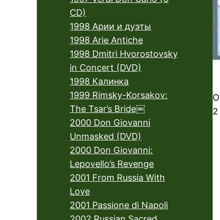
CD)
1998 Арии и дуэты
1998 Arie Antiche
1998 Dmitri Hvorostovsky
in Concert (DVD)
1998 Калинка
1999 Rimsky-Korsakov:
O
The Tsar’s Bride￼
2
2000 Don Giovanni
Unmasked (DVD)
2000 Don Giovanni:
Lepovello’s Revenge
2001 From Russia With
Love
2001 Passione di Napoli
2002 Russian Sacred