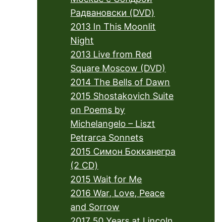
Радвановски (DVD)
2013 In This Moonlit
Night
2013 Live from Red
Square Moscow (DVD)
2014 The Bells of Dawn
2015 Shostakovich Suite
on Poems by
Michelangelo – Liszt
Petrarca Sonnets
2015 Симон Бокканегра
(2 CD)
2015 Wait for Me
2016 War, Love, Peace
and Sorrow
2017 50 Years at Lincoln