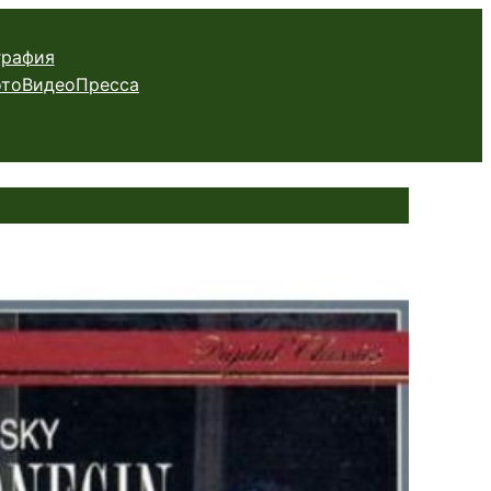
графия
то
Видео
Пресса