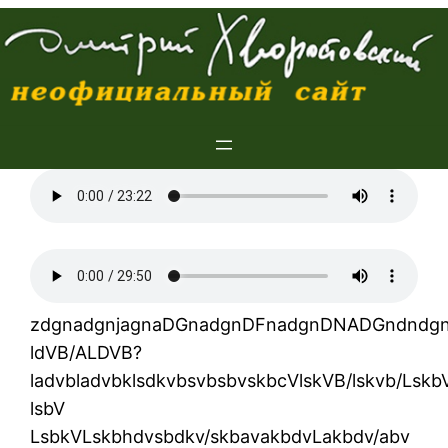
Перейти
к
содержимому
zdgnadgnjagnaDGnadgnDFnadgnDNADGndndgn
ldVB/ALDVB?
ladvbladvbklsdkvbsvbsbvskbcVlskVB/lskvb/Lskb
lsbV
LsbkVLskbhdvsbdkv/skbavakbdvLakbdv/abv